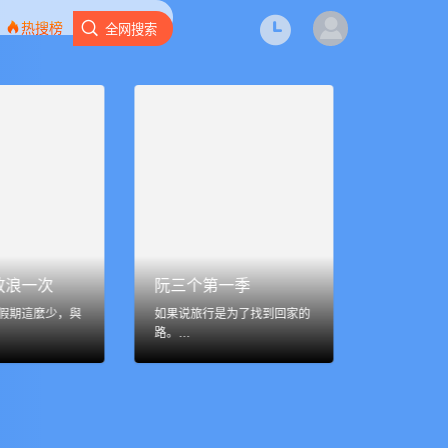
热搜榜
全网搜索
放浪一次
阮三个第一季
吃货横扫
假期這麼少，與
如果说旅行是为了找到回家的
北上吃喝玩
路。…
觀眾…