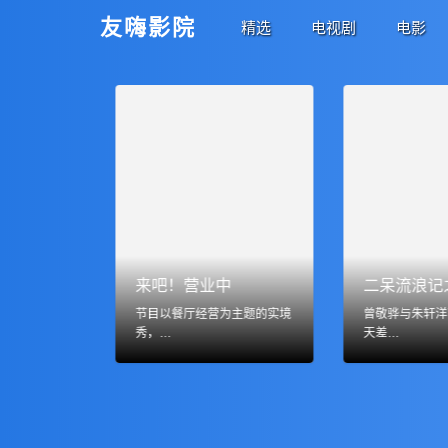
友嗨影院
精选
电视剧
电影
来吧！营业中
日本毕业典礼
节目以餐厅经营为主题的实境
曾敬骅与朱轩洋
秀，…
天差…