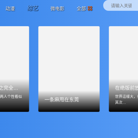
综艺
动漫
微电影
全部
二呆流浪记之完全大人手册
在绝版前
两人个性看似
世界這樣大，
一条麻甩在东莞
其次…