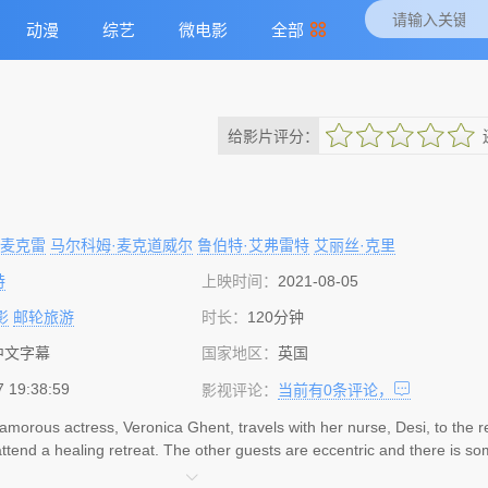
动漫
综艺
微电影
全部
给影片评分：
很差
较差
还行
推荐
力荐
·麦克雷
马尔科姆·麦克道威尔
鲁伯特·艾弗雷特
艾丽丝·克里
特
上映时间：
2021-08-05
影
邮轮旅游
时长：
120分钟
中文字幕
国家地区：
英国
7 19:38:59
影视评论：
当前有
0
条评论，
lamorous actress, Veronica Ghent, travels with her nurse, Desi, to the 
attend a healing retreat. The other guests are eccentric and there is so
land; the nature seems to have a purpose of its own. Immersing herself 