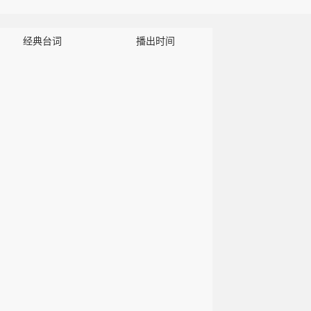
 Veronica is given a new lease of life and finds purpose through ...
经典台词
播出时间