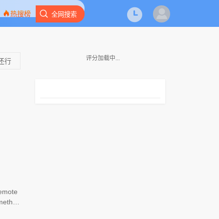
热搜榜
全网搜索
评分加载中...
还行
remote
methin
in the