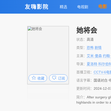
友嗨影院
电影
精选
电视剧
她将会
状态：
高清
类型：
恐怖
剧情
主演：
艾米·曼森
约翰
导演：
夏洛特·科尔伯
首播卫视：
CCTV-6电
收藏
订阅
语言字幕：
国语对白 
更新时间：
2024-12-0
简介：
After surgery g
highlands in order to 
g different about the 