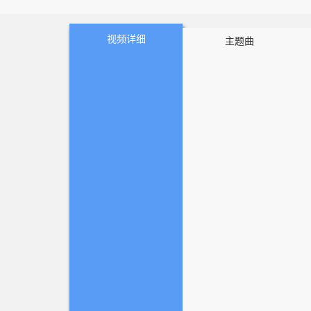
dramatic surroundings,
视频详细
主题曲