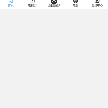
首页
电视剧
返回顶部
电影
会员中心
播放地址：
不能播放，报错